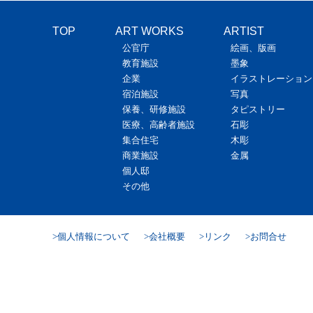
TOP
ART WORKS
ARTIST
公官庁
絵画、版画
教育施設
墨象
企業
イラストレーション
宿泊施設
写真
保養、研修施設
タピストリー
医療、高齢者施設
石彫
集合住宅
木彫
商業施設
金属
個人邸
その他
個人情報について
会社概要
リンク
お問合せ