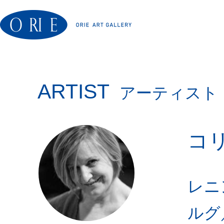
ARTIST
アーティスト
コ
レニ
ルグ