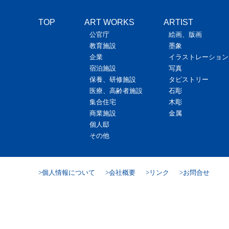
TOP
ART WORKS
ARTIST
公官庁
絵画、版画
教育施設
墨象
企業
イラストレーション
宿泊施設
写真
保養、研修施設
タピストリー
医療、高齢者施設
石彫
集合住宅
木彫
商業施設
金属
個人邸
その他
個人情報について
会社概要
リンク
お問合せ