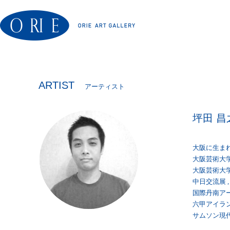
ARTIST
アーティスト
坪田 昌
大阪に生ま
大阪芸術大
大阪芸術大
中日交流展 , 
国際丹南アー
六甲アイランド
サムソン現代美