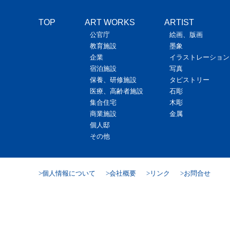
TOP
ART WORKS
ARTIST
公官庁
絵画、版画
教育施設
墨象
企業
イラストレーション
宿泊施設
写真
保養、研修施設
タピストリー
医療、高齢者施設
石彫
集合住宅
木彫
商業施設
金属
個人邸
その他
個人情報について
会社概要
リンク
お問合せ