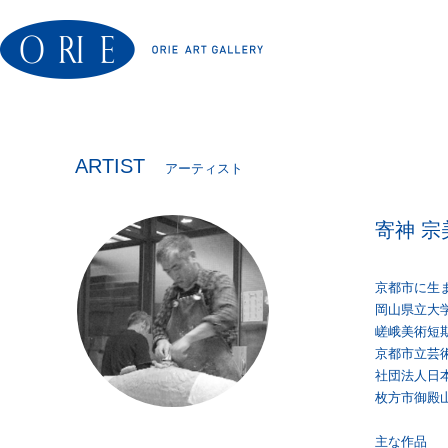
ARTIST
アーティスト
寄神 宗
京都市に生
岡山県立大
嵯峨美術短
京都市立芸
社団法人日
枚方市御殿
主な作品