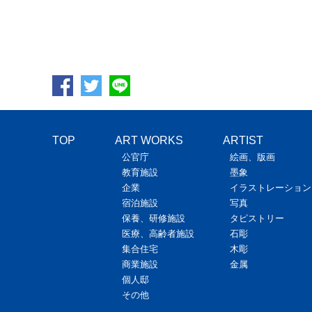
TOP
ART WORKS
ARTIST
公官庁
絵画、版画
教育施設
墨象
企業
イラストレーション
宿泊施設
写真
保養、研修施設
タピストリー
医療、高齢者施設
石彫
集合住宅
木彫
商業施設
金属
個人邸
その他