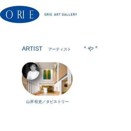
ARTIST
“ や ”
アーティスト
山岸 柾史／タピストリー