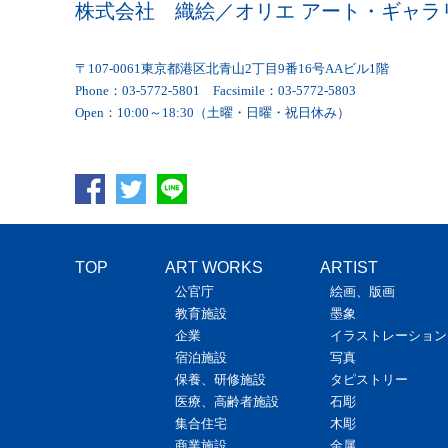
株式会社 織絵／オリエ アート・ギャラ
〒107-0061東京都港区北青山2丁目9番16号AAビル1階
Phone：03-5772-5801 Facsimile：03-5772-5803
Open：10:00～18:30（土曜・日曜・祝日休み）
TOP
ART WORKS
ARTIST
公官庁
絵画、版画
教育施設
墨象
企業
イラストレーション
宿泊施設
写真
保養、研修施設
タピストリー
医療、高齢者施設
石彫
集合住宅
木彫
商業施設
金属