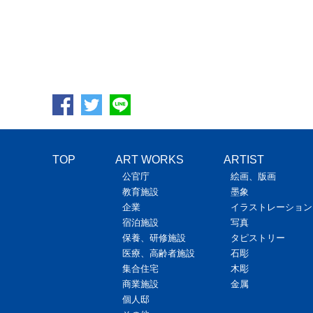
TOP
ART WORKS
ARTIST
公官庁
絵画、版画
教育施設
墨象
企業
イラストレーション
宿泊施設
写真
保養、研修施設
タピストリー
医療、高齢者施設
石彫
集合住宅
木彫
商業施設
金属
個人邸