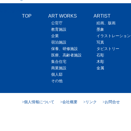
最近の投稿
新東京警察病院（東京）
TOP
ART WORKS
ARTIST
公官庁
絵画、版画
教育施設
墨象
企業
イラストレーション
宿泊施設
写真
保養、研修施設
タピストリー
医療、高齢者施設
石彫
集合住宅
木彫
商業施設
金属
個人邸
その他
個人情報について
会社概要
リンク
お問合せ