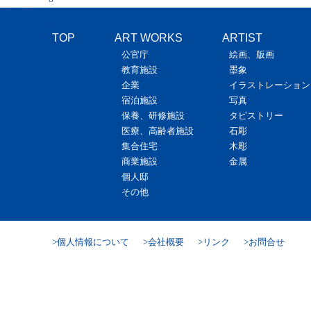
最近の投稿
新東京警察病院（東京）
TOP
ART WORKS
ARTIST
公官庁
絵画、版画
教育施設
墨象
企業
イラストレーション
宿泊施設
写真
保養、研修施設
タピストリー
医療、高齢者施設
石彫
集合住宅
木彫
商業施設
金属
個人邸
その他
個人情報について
会社概要
リンク
お問合せ