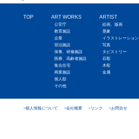
最近の投稿
新東京警察病院（東京）
TOP
ART WORKS
ARTIST
公官庁
絵画、版画
教育施設
墨象
企業
イラストレーション
宿泊施設
写真
保養、研修施設
タピストリー
医療、高齢者施設
石彫
集合住宅
木彫
商業施設
金属
個人邸
その他
個人情報について
会社概要
リンク
お問合せ