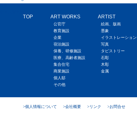
最近の投稿
新東京警察病院（東京）
TOP
ART WORKS
ARTIST
公官庁
絵画、版画
教育施設
墨象
企業
イラストレーション
宿泊施設
写真
保養、研修施設
タピストリー
医療、高齢者施設
石彫
集合住宅
木彫
商業施設
金属
個人邸
その他
個人情報について
会社概要
リンク
お問合せ