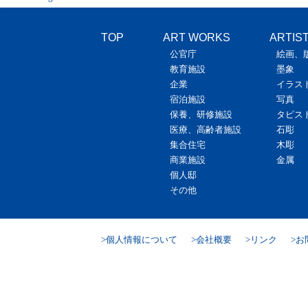
最近の投稿
新東京警察病院（東京）
TOP
ART WORKS
ARTIS
公官庁
絵画、
教育施設
墨象
企業
イラス
宿泊施設
写真
保養、研修施設
タピス
医療、高齢者施設
石彫
集合住宅
木彫
商業施設
金属
個人邸
その他
個人情報について
会社概要
リンク
お