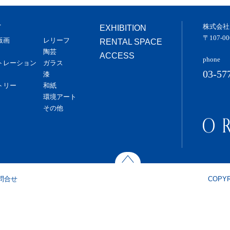
株式会社
T
EXHIBITION
〒107-
版画
レリーフ
RENTAL SPACE
陶芸
ACCESS
phone
トレーション
ガラス
03-57
漆
トリー
和紙
環境アート
その他
問合せ
COPYR