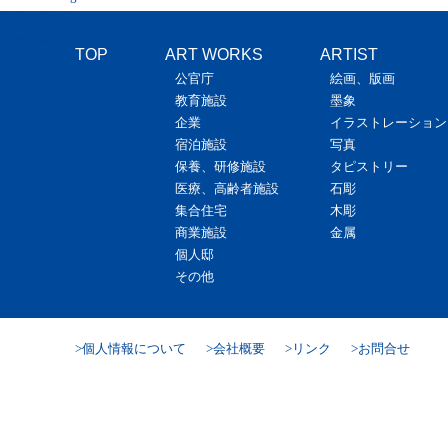
最近の投稿
新東京警察病院（東京）
TOP
ART WORKS
ARTIST
公官庁
絵画、版画
教育施設
墨象
企業
イラストレーション
宿泊施設
写真
保養、研修施設
タピストリー
医療、高齢者施設
石彫
集合住宅
木彫
商業施設
金属
個人邸
その他
個人情報について
会社概要
リンク
お問合せ