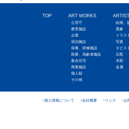
最近の投稿
新東京警察病院（東京）
TOP
ART WORKS
ARTIS
公官庁
絵画、
教育施設
墨象
企業
イラス
宿泊施設
写真
保養、研修施設
タピス
医療、高齢者施設
石彫
集合住宅
木彫
商業施設
金属
個人邸
その他
個人情報について
会社概要
リンク
お