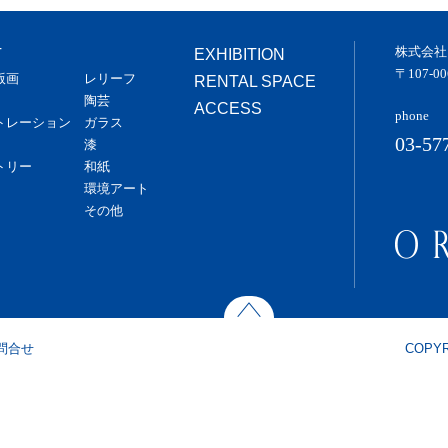
株式会社
T
EXHIBITION
〒107-
版画
レリーフ
RENTAL SPACE
陶芸
ACCESS
phone
トレーション
ガラス
03-57
漆
トリー
和紙
環境アート
その他
問合せ
COPYR