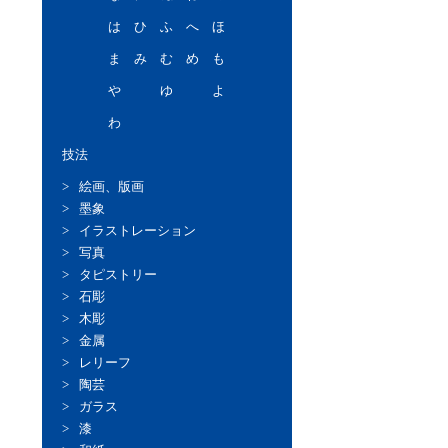
は
ひ
ふ
へ
ほ
ま
み
む
め
も
や
ゆ
よ
わ
技法
絵画、版画
墨象
イラストレーション
写真
タピストリー
石彫
木彫
金属
レリーフ
陶芸
ガラス
漆