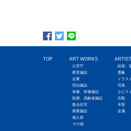
TOP
ART WORKS
ARTIS
公官庁
絵画、
教育施設
墨象
企業
イラス
宿泊施設
写真
保養、研修施設
タピス
医療、高齢者施設
石彫
集合住宅
木彫
商業施設
金属
個人邸
その他