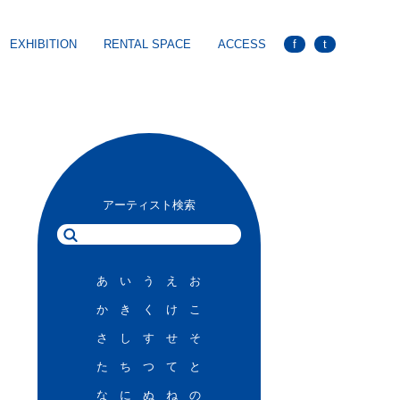
EXHIBITION
RENTAL SPACE
ACCESS
f
t
アーティスト検索
あ
い
う
え
お
か
き
く
け
こ
さ
し
す
せ
そ
た
ち
つ
て
と
な
に
ぬ
ね
の