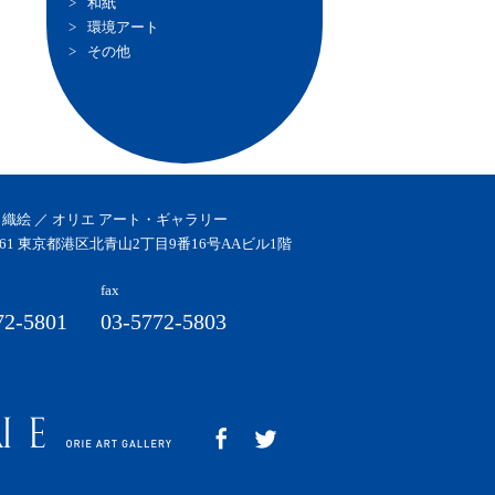
和紙
環境アート
その他
 織絵 ／ オリエ アート・ギャラリー
0061 東京都港区北青山2丁目9番16号AAビル1階
fax
72-5801
03-5772-5803