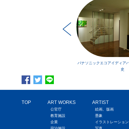
クエコアイディアハウス（東京）／尼子
パナソニックエコアイディア
靖
史
TOP
ART WORKS
ARTIST
公官庁
絵画、版画
教育施設
墨象
企業
イラストレーション
宿泊施設
写真