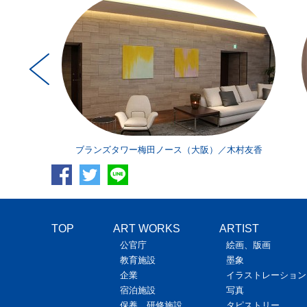
本憲宜
ブランズタワー梅田ノース（大阪）／木村友香
TOP
ART WORKS
ARTIST
公官庁
絵画、版画
教育施設
墨象
企業
イラストレーション
宿泊施設
写真
保養、研修施設
タピストリー