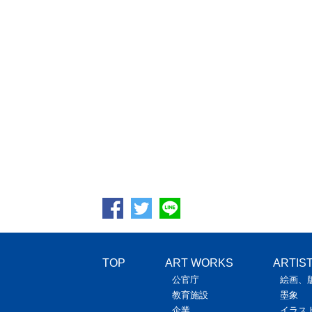
東京メトロ銀座線「虎ノ門駅」（東京都）／中
コ
TOP
ART WORKS
ARTIS
公官庁
絵画、
教育施設
墨象
企業
イラス