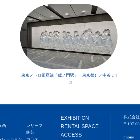
谷ミチ
東京メトロ銀座線「虎ノ門駅」（東京都）／中谷ミチ
コ
株式会社
T
EXHIBITION
〒107-
版画
レリーフ
RENTAL SPACE
陶芸
ACCESS
phone
トレーション
ガラス