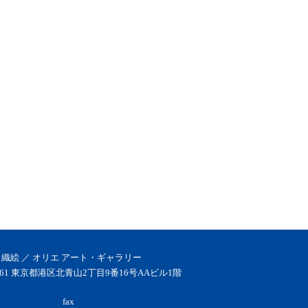
 織絵 ／ オリエ アート・ギャラリー
0061 東京都港区北青山2丁目9番16号AAビル1階
fax