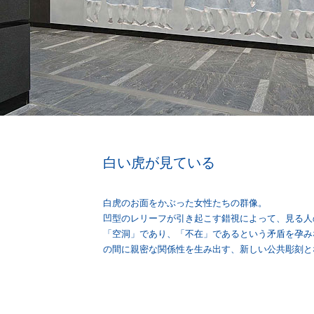
白い虎が見ている
白虎のお面をかぶった女性たちの群像。
凹型のレリーフが引き起こす錯視によって、見る人
「空洞」であり、「不在」であるという矛盾を孕み
の間に親密な関係性を生み出す、新しい公共彫刻と