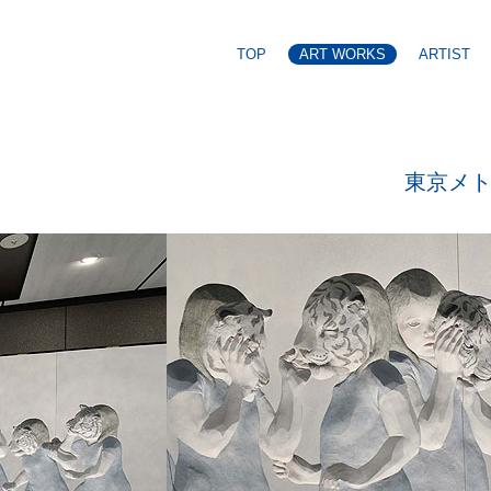
TOP
ART WORKS
ARTIST
東京メ