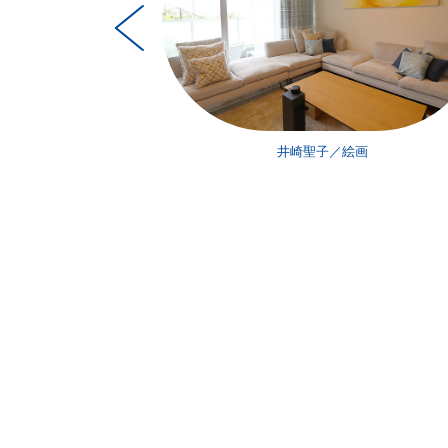
ストリー
井崎聖子／絵画
8/24
～
9/11