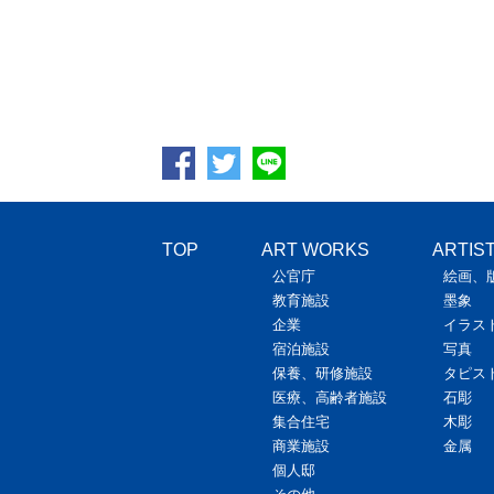
大島由起子展 ときわはぜー見定めの法則
8/24
～
9/11
TOP
ART WORKS
ARTIS
公官庁
絵画、
教育施設
墨象
企業
イラス
宿泊施設
写真
保養、研修施設
タピス
医療、高齢者施設
石彫
集合住宅
木彫
大島由起子展 ときわはぜー見定めの法則
商業施設
金属
個人邸