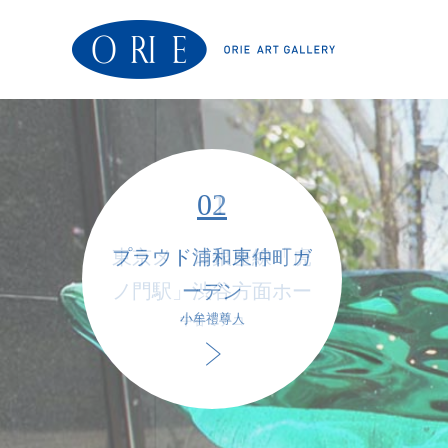
01
02
東京メトロ銀座線「虎
プラウド浦和東仲町ガ
ノ門駅」渋谷方面ホー
ーデン
小牟禮尊人
中谷ミチコ
ム