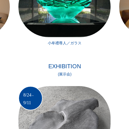
小牟禮尊人／ガラス
EXHIBITION
(展示会)
8/24
～
9/11