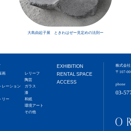
ー
大島由起子展 ときわはぜー見定めの法則ー
株式会社
T
EXHIBITION
〒107-
版画
レリーフ
RENTAL SPACE
陶芸
ACCESS
phone
トレーション
ガラス
03-57
漆
トリー
和紙
環境アート
その他
ー