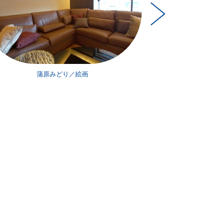
蒲原みどり／絵画
畠山耕