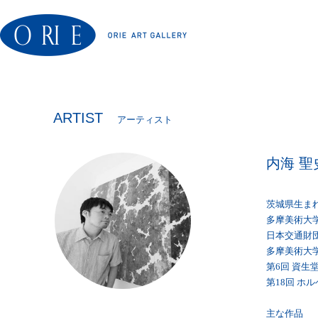
ARTIST
アーティスト
内海 聖
茨城県生ま
多摩美術大
日本交通財
多摩美術大
第6回 資生
第18回 ホ
主な作品