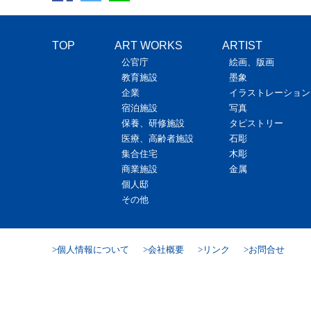
TOP
ART WORKS
ARTIST
公官庁
絵画、版画
教育施設
墨象
企業
イラストレーション
宿泊施設
写真
保養、研修施設
タピストリー
医療、高齢者施設
石彫
集合住宅
木彫
商業施設
金属
個人邸
その他
個人情報について
会社概要
リンク
お問合せ