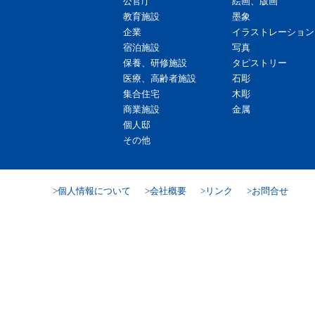
公官庁
絵画、版画
教育施設
墨象
企業
イラストレーション
宿泊施設
写真
保養、研修施設
タピストリー
医療、高齢者施設
石彫
集合住宅
木彫
商業施設
金属
個人邸
その他
個人情報について
会社概要
リンク
お問合せ