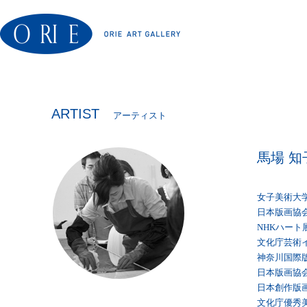
ARTIST
アーティスト
馬場 知
女子美術大
日本版画協
NHKハート
文化庁芸術
神奈川国際
日本版画協
日本創作版
文化庁優秀