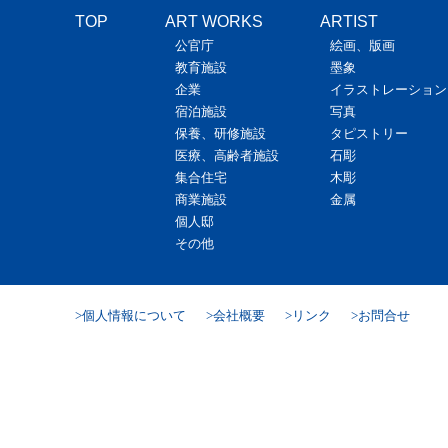
TOP
ART WORKS
ARTIST
公官庁
絵画、版画
教育施設
墨象
企業
イラストレーション
宿泊施設
写真
保養、研修施設
タピストリー
医療、高齢者施設
石彫
集合住宅
木彫
商業施設
金属
個人邸
その他
個人情報について
会社概要
リンク
お問合せ