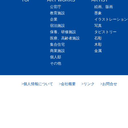
公官庁
絵画、版画
教育施設
墨象
企業
イラストレーション
宿泊施設
写真
保養、研修施設
タピストリー
医療、高齢者施設
石彫
集合住宅
木彫
商業施設
金属
個人邸
その他
個人情報について
会社概要
リンク
お問合せ