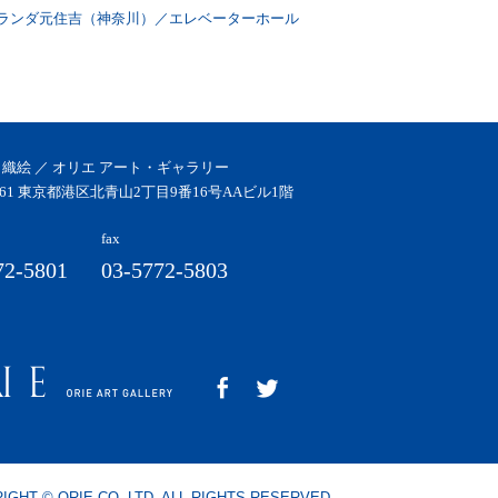
ランダ元住吉（神奈川）／エレベーターホール
TOWA AOBAD
 織絵 ／ オリエ アート・ギャラリー
0061 東京都港区北青山2丁目9番16号AAビル1階
fax
72-5801
03-5772-5803
IGHT © ORIE CO.,LTD. ALL RIGHTS RESERVED.