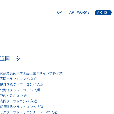
TOP
ART WORKS
ARTIST
近岡 令
武蔵野美術大学工芸工業デザイン学科卒業
高岡クラフトコンペ 入選
伊丹国際クラフトコンペ 入選
北海道クラフトコンペ 入選
花のすみか展 入選
高岡クラフトコンペ 入選
朝日現代クラフトコンペ 入選
ラスクラフトトリエンナーレ2007 入選