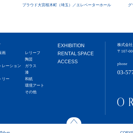
プラウド大宮桜木町（埼玉）／エレベーターホール
グ
株式会社
T
EXHIBITION
〒107-
版画
レリーフ
RENTAL SPACE
陶芸
ACCESS
phone
トレーション
ガラス
03-57
漆
トリー
和紙
環境アート
その他
問合せ
COPYR