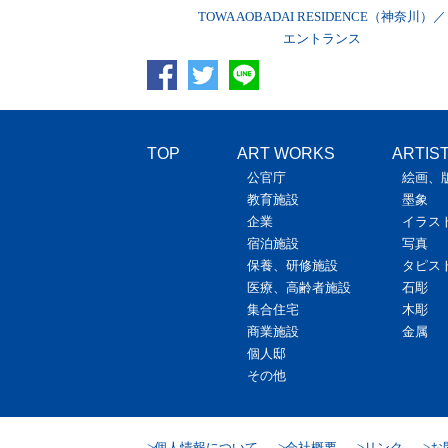
エレベーターホール
TOWA AOBADAI RESIDENCE（神奈川）／
エントランス
TOP
ART WORKS
ARTIS
公官庁
絵画、
教育施設
墨象
企業
イラス
宿泊施設
写真
保養、研修施設
タピス
医療、高齢者施設
石彫
集合住宅
木彫
商業施設
金属
個人邸
その他
個人情報について
会社概要
リンク
お