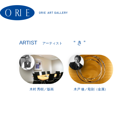
ARTIST
“ き ”
アーティスト
木村 秀樹／版画
木戸 修／彫刻（金属）