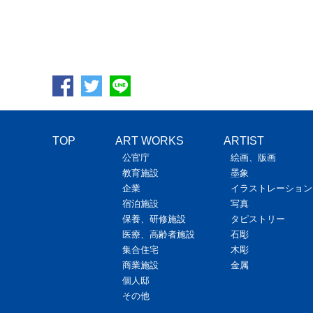
TOP
ART WORKS
ARTIST
公官庁
絵画、版画
教育施設
墨象
企業
イラストレーション
宿泊施設
写真
保養、研修施設
タピストリー
医療、高齢者施設
石彫
集合住宅
木彫
商業施設
金属
個人邸
その他