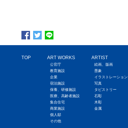
TOP
ART WORKS
ARTIST
公官庁
絵画、版画
教育施設
墨象
企業
イラストレーション
宿泊施設
写真
保養、研修施設
タピストリー
医療、高齢者施設
石彫
集合住宅
木彫
商業施設
金属
個人邸
その他