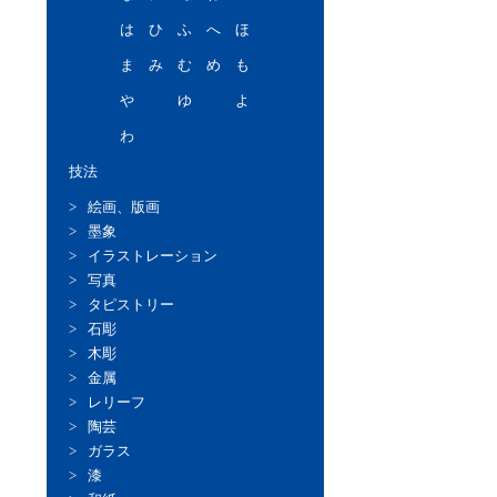
は
ひ
ふ
へ
ほ
ま
み
む
め
も
や
ゆ
よ
わ
技法
絵画、版画
墨象
イラストレーション
写真
タピストリー
石彫
木彫
金属
レリーフ
陶芸
ガラス
漆