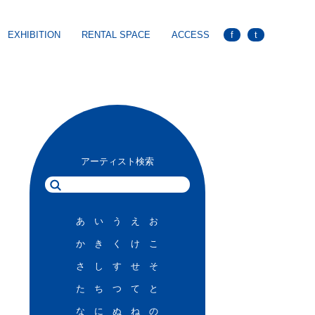
EXHIBITION
RENTAL SPACE
ACCESS
f
t
アーティスト検索
あ
い
う
え
お
か
き
く
け
こ
さ
し
す
せ
そ
た
ち
つ
て
と
な
に
ぬ
ね
の