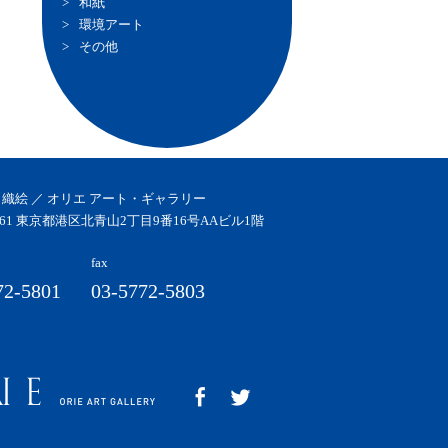
和紙
環境アート
その他
 織絵 ／ オリエ アート・ギャラリー
0061 東京都港区北青山2丁目9番16号AAビル1階
fax
72-5801
03-5772-5803