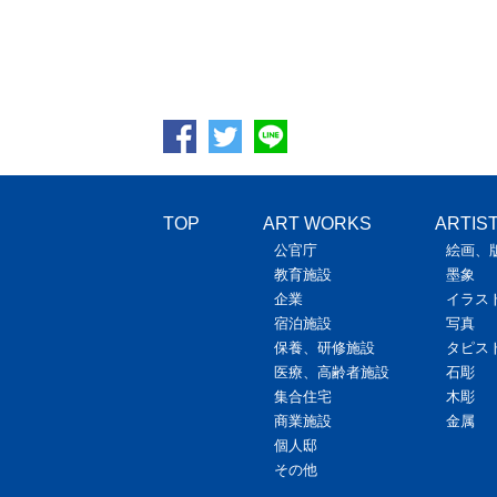
TOP
ART WORKS
ARTIS
公官庁
絵画、
教育施設
墨象
企業
イラス
宿泊施設
写真
保養、研修施設
タピス
医療、高齢者施設
石彫
集合住宅
木彫
商業施設
金属
個人邸
その他