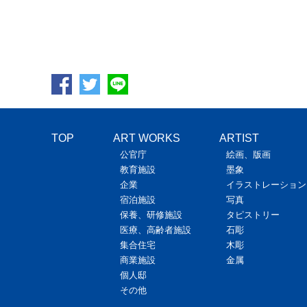
TOP
ART WORKS
ARTIST
公官庁
絵画、版画
教育施設
墨象
企業
イラストレーション
宿泊施設
写真
保養、研修施設
タピストリー
医療、高齢者施設
石彫
集合住宅
木彫
商業施設
金属
個人邸
その他