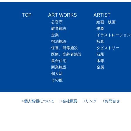
TOP
ART WORKS
ARTIST
公官庁
絵画、版画
教育施設
墨象
企業
イラストレーション
宿泊施設
写真
保養、研修施設
タピストリー
医療、高齢者施設
石彫
集合住宅
木彫
商業施設
金属
個人邸
その他
個人情報について
会社概要
リンク
お問合せ