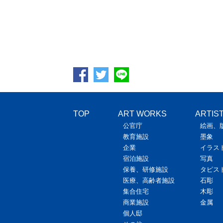
TOP
ART WORKS
ARTIS
公官庁
絵画、
教育施設
墨象
企業
イラス
宿泊施設
写真
保養、研修施設
タピス
医療、高齢者施設
石彫
集合住宅
木彫
商業施設
金属
個人邸