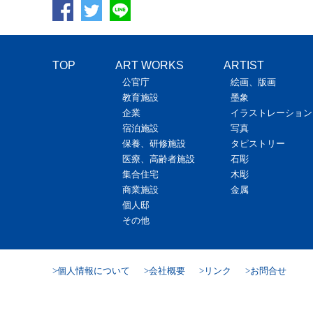
TOP
ART WORKS
ARTIST
公官庁
絵画、版画
教育施設
墨象
企業
イラストレーション
宿泊施設
写真
保養、研修施設
タピストリー
医療、高齢者施設
石彫
集合住宅
木彫
商業施設
金属
個人邸
その他
個人情報について
会社概要
リンク
お問合せ