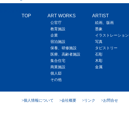
最近の投稿
新東京警察病院（東京）
TOP
ART WORKS
ARTIST
公官庁
絵画、版画
教育施設
墨象
企業
イラストレーション
宿泊施設
写真
保養、研修施設
タピストリー
医療、高齢者施設
石彫
集合住宅
木彫
商業施設
金属
個人邸
その他
個人情報について
会社概要
リンク
お問合せ