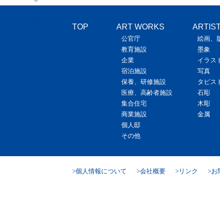
最近の投稿
新東京警察病院（東京）
TOP
ART WORKS
ARTIS
公官庁
絵画、
教育施設
墨象
企業
イラス
宿泊施設
写真
保養、研修施設
タピス
医療、高齢者施設
石彫
集合住宅
木彫
商業施設
金属
個人邸
その他
個人情報について
会社概要
リンク
お