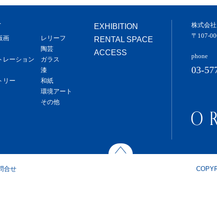
株式会社
T
EXHIBITION
〒107-
版画
レリーフ
RENTAL SPACE
陶芸
ACCESS
phone
トレーション
ガラス
03-57
漆
トリー
和紙
環境アート
その他
問合せ
COPYR