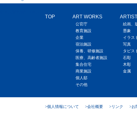
最近の投稿
新東京警察病院（東京）
TOP
ART WORKS
ARTIS
公官庁
絵画、
教育施設
墨象
企業
イラス
宿泊施設
写真
保養、研修施設
タピス
医療、高齢者施設
石彫
集合住宅
木彫
商業施設
金属
個人邸
その他
個人情報について
会社概要
リンク
お