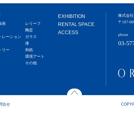
株式会社
T
EXHIBITION
〒107-
版画
レリーフ
RENTAL SPACE
陶芸
ACCESS
phone
トレーション
ガラス
03-57
漆
トリー
和紙
環境アート
その他
問合せ
COPYR