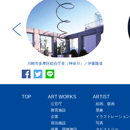
一朗
川崎市多摩区総合庁舎（神奈川）／伊藤隆道
TOP
ART WORKS
ARTIST
公官庁
絵画、版画
教育施設
墨象
企業
イラストレーション
宿泊施設
写真
保養、研修施設
タピストリー