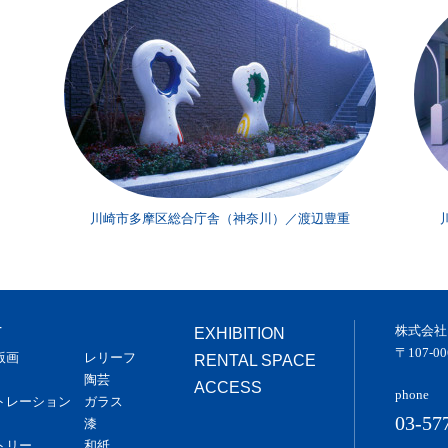
川崎市多摩区総合庁舎（神奈川）／渡辺豊重
株式会社
T
EXHIBITION
〒107-
版画
レリーフ
RENTAL SPACE
陶芸
ACCESS
phone
トレーション
ガラス
03-57
漆
トリー
和紙