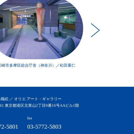
川崎市多摩区総合庁舎（神奈川）／松田重仁
川崎市多摩区総合
 織絵 ／ オリエ アート・ギャラリー
0061 東京都港区北青山2丁目9番16号AAビル1階
fax
72-5801
03-5772-5803