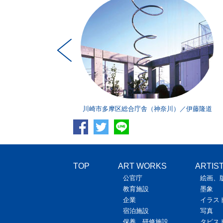
奈川）／飯野一朗
川崎市多摩区総合庁舎（神奈川）／伊藤隆道
TOP
ART WORKS
ARTIS
公官庁
絵画、
教育施設
墨象
企業
イラス
宿泊施設
写真
保養、研修施設
タピス