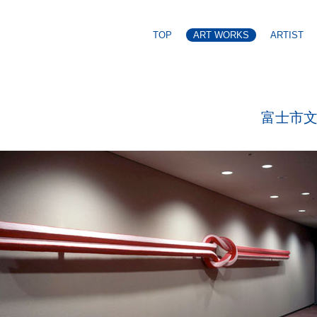
TOP
ART WORKS
ARTIST
富士市