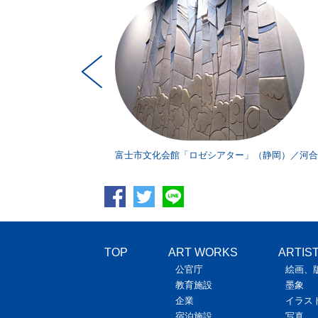
」（静岡）／シーラ・
富士市文化会館「ロゼシアター」（静岡）／河合
TOP
ART WORKS
ARTIS
公官庁
絵画、
教育施設
墨象
企業
イラス
宿泊施設
写真