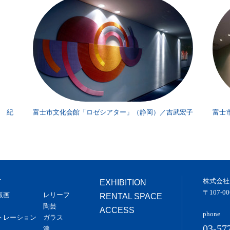
 紀
富士市文化会館「ロゼシアター」（静岡）／吉武宏子
富士
株式会社
T
EXHIBITION
〒107-
版画
レリーフ
RENTAL SPACE
陶芸
ACCESS
phone
トレーション
ガラス
03-57
漆