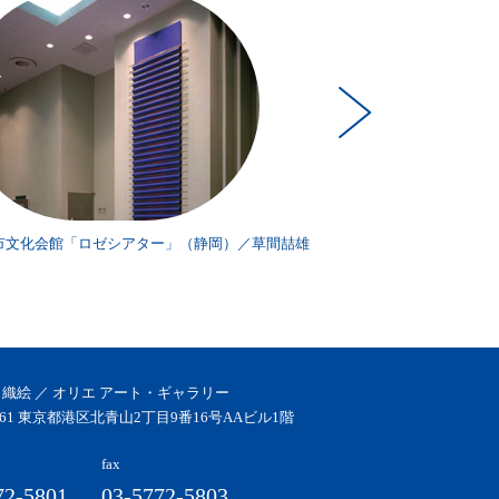
市文化会館「ロゼシアター」（静岡）／草間喆雄
富士市文化会館「ロゼ
 織絵 ／ オリエ アート・ギャラリー
0061 東京都港区北青山2丁目9番16号AAビル1階
fax
72-5801
03-5772-5803