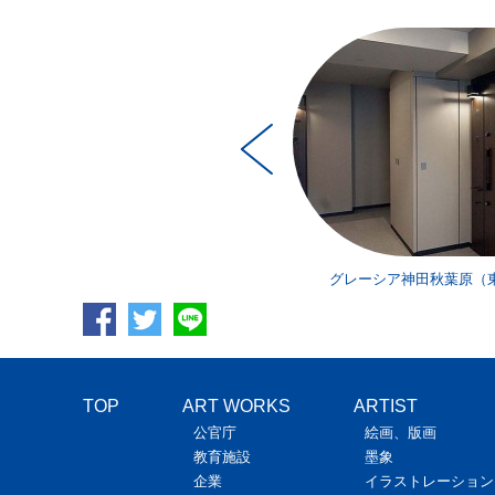
ア神田秋葉原（東京）／奥野 美果
グレーシア神田秋葉原（
TOP
ART WORKS
ARTIST
公官庁
絵画、版画
教育施設
墨象
企業
イラストレーション