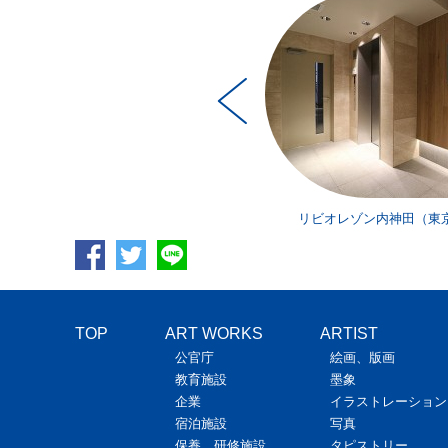
ゾン内神田（東京都）／光本岳士
リビオレゾン内神田（東
TOP
ART WORKS
ARTIST
公官庁
絵画、版画
教育施設
墨象
企業
イラストレーション
宿泊施設
写真
保養、研修施設
タピストリー