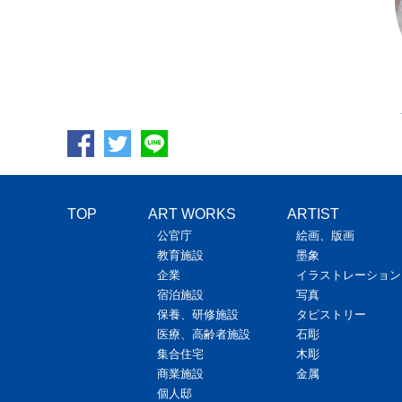
名古屋学院大学瀬戸キャンパス（愛知）／藤田久数
TOP
ART WORKS
ARTIST
公官庁
絵画、版画
教育施設
墨象
企業
イラストレーション
宿泊施設
写真
保養、研修施設
タピストリー
名古屋学院大学瀬戸キャンパス（愛知）／藤田久数
医療、高齢者施設
石彫
集合住宅
木彫
商業施設
金属
個人邸