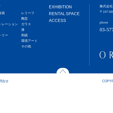
株式会社
T
EXHIBITION
〒107-
版画
レリーフ
RENTAL SPACE
陶芸
ACCESS
phone
トレーション
ガラス
03-57
漆
トリー
和紙
環境アート
その他
問合せ
COPYR