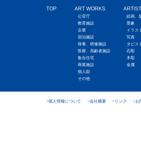
TOP
ART WORKS
ARTIS
公官庁
絵画、
教育施設
墨象
企業
イラス
宿泊施設
写真
保養、研修施設
タピス
医療、高齢者施設
石彫
集合住宅
木彫
商業施設
金属
個人邸
その他
個人情報について
会社概要
リンク
お